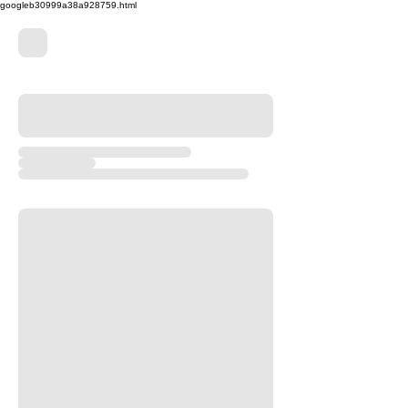
googleb30999a38a928759.html