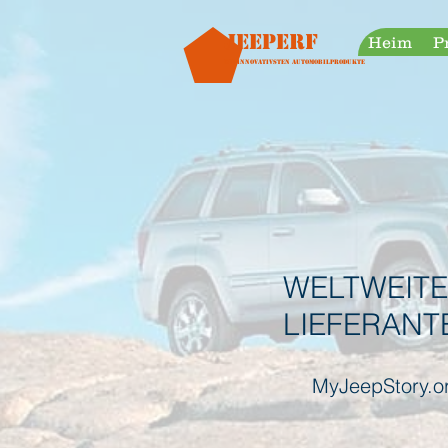
googleb30999a38a928759.html
Jeeperf
Heim
P
Die innovativsten Automobilprodukte
WELTWEITE
LIEFERANT
MyJeepStory.o