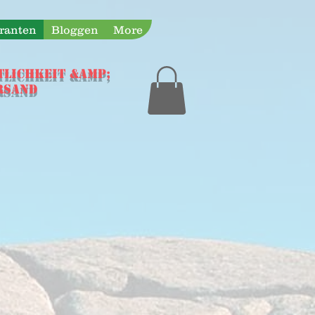
eranten
Bloggen
More
TLICHKEIT &amp;
rsand