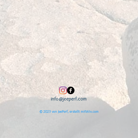
info@jeeperf.com
© 2023 von JeePerf, erstellt mit
Wix.com