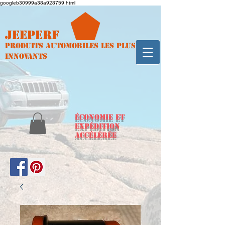
googleb30999a38a928759.html
Jeeperf
Produits automobiles les plus
innovants
ÉCONOMIE et
expédition
accélérée