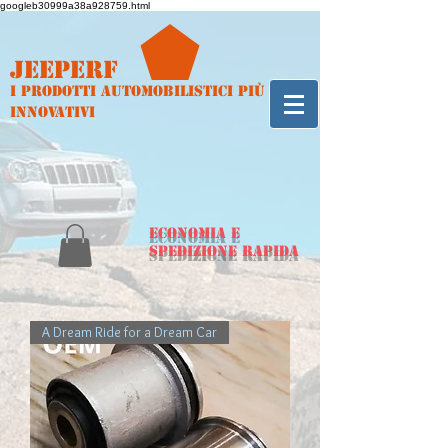
googleb30999a38a928759.html
Jeeperf
I prodotti automobilistici più
innovativi
ECONOMIA e
spedizione rapida
A Dream Ride for a Dream Car